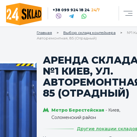
+38 099 924 18 24
24/7
Главная
Выбор склада контейнера
№1 Ки
Авторемонтная, 85 (Отрадный)
АРЕНДА СКЛАД
№1 КИЕВ, УЛ.
АВТОРЕМОНТНАЯ
85 (ОТРАДНЫЙ)
Метро Берестейская
- Киев,
Соломенский район
Другие локации складо